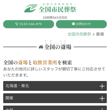
24時間365日対応
0120-546-870
お問合わせ
全国市民葬祭
斎場
Hall
全国の斎場
全国の
斎場
と
取扱営業所
を検索
あなたの地元に詳しいスタッフが親切丁寧にご対応させて
いただきます。
北海道・東北
関東