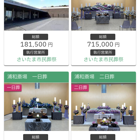
総額
総額
181,500
715,000
円
円
執行営業所
執行営業所
さいたま市民葬祭
さいたま市民葬祭
浦和斎場 一日葬
浦和斎場 二日葬
一日葬
二日葬
総額
総額