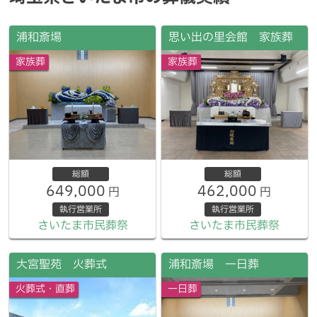
浦和斎場
思い出の里会館 家族葬
家族葬
家族葬
総額
総額
649,000
462,000
円
円
執行営業所
執行営業所
さいたま市民葬祭
さいたま市民葬祭
大宮聖苑 火葬式
浦和斎場 一日葬
火葬式・直葬
一日葬