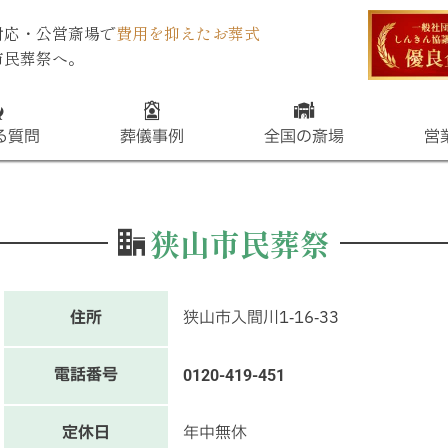
対応・公営斎場で
費用を抑えたお葬式
市民葬祭へ。
る質問
葬儀事例
全国の斎場
営
狭山市民葬祭
住所
狭山市入間川1‐16‐33
電話番号
0120-419-451
定休日
年中無休