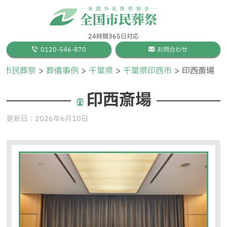
24時間365日対応
0120-546-870
お問合わせ
国市民葬祭
葬儀事例
千葉県
千葉県印西市
印西斎場
印西斎場
更新日：
2026年6月10日