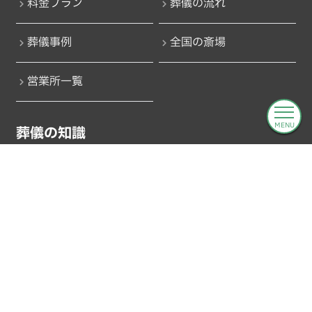
料金プラン
葬儀の流れ
葬儀事例
全国の斎場
営業所一覧
MENU
葬儀の知識
よくある質問
葬儀用語集
全国市民葬祭について
運営会社
協力店募集
プライバシーポリシー