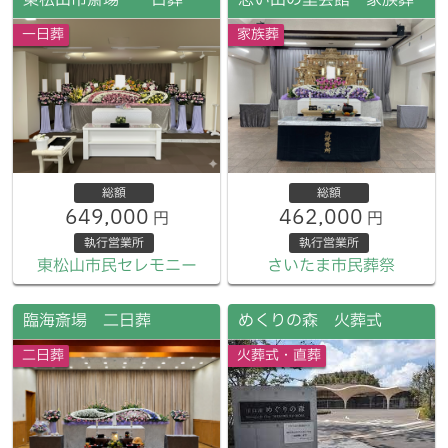
東松山市斎場 一日葬
思い出の里会館 家族葬
一日葬
家族葬
総額
総額
649,000
462,000
円
円
執行営業所
執行営業所
東松山市民セレモニー
さいたま市民葬祭
臨海斎場 二日葬
めくりの森 火葬式
二日葬
火葬式・直葬