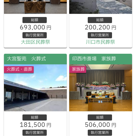
総額
総額
693,000
200,200
円
円
執行営業所
執行営業所
大田区民葬祭
川口市民葬祭
大宮聖苑 火葬式
印西市斎場 家族葬
火葬式・直葬
家族葬
総額
総額
181,500
506,000
円
円
執行営業所
執行営業所