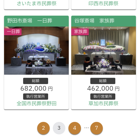
さいたま市民葬祭
印西市民葬祭
野田市斎場 一日葬
谷塚斎場 家族葬
一日葬
家族葬
総額
総額
682,000
462,000
円
円
執行営業所
執行営業所
全国市民葬祭野田
草加市民葬祭
2
3
4
7