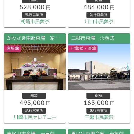
528,000
484,000
円
円
執行営業所
執行営業所
朝霞市民葬祭
川口市民葬祭
かわさき南部斎場 家族葬
三郷市斎場 火葬式
家族葬
火葬式・直葬
総額
総額
495,000
165,000
円
円
執行営業所
執行営業所
川崎市民セレモニー
三郷市民葬祭