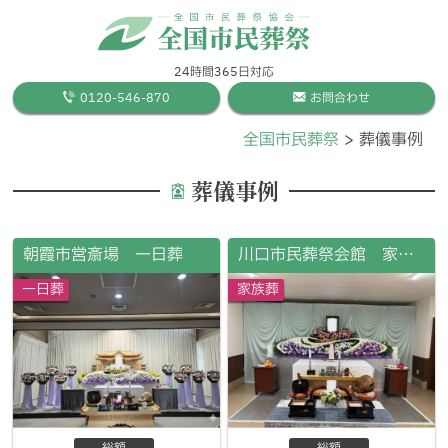
24時間365日対応
0120-546-870
お問合わせ
全国市民葬祭
葬儀事例
葬儀事例
朝霞市営斎場 一日葬
川口市民葬祭会館 家族葬
一日葬
家族葬
総額
総額