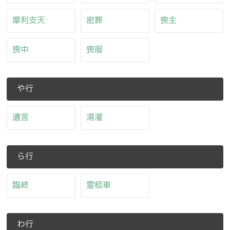
摩利支天
密葬
喪主
喪中
喪服
や行
遺言
湯灌
ら行
臨終
霊柩車
わ行