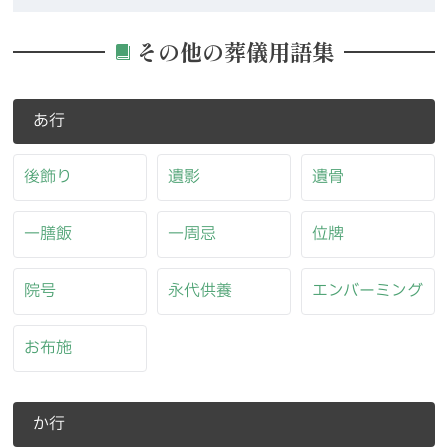
その他の葬儀用語集
あ行
後飾り
遺影
遺骨
一膳飯
一周忌
位牌
院号
永代供養
エンバーミング
お布施
か行