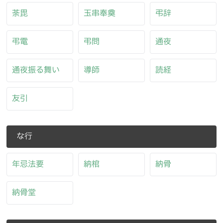
荼毘
玉串奉奠
弔辞
弔電
弔問
通夜
通夜振る舞い
導師
読経
友引
な行
年忌法要
納棺
納骨
納骨堂