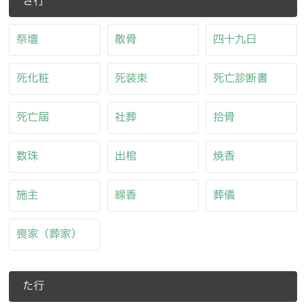
さ行
祭壇
散骨
四十九日
死化粧
死装束
死亡診断書
死亡届
社葬
拾骨
数珠
出棺
焼香
施主
線香
葬儀
喪家（葬家）
た行