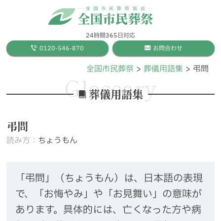
24時間365日対応
0120-546-870
お問合わせ
全国市民葬祭
葬儀用語集
弔問
Glossary
葬儀用語集
弔問
読み方：
ちょうもん
「弔問」（ちょうもん）は、日本語の表現
で、「お悔やみ」や「お見舞い」の意味が
あります。具体的には、亡くなった方や病