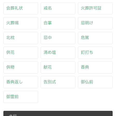
会葬礼状
戒名
火葬許可証
火葬場
合掌
忌明け
北枕
忌中
危篤
供花
清め塩
釘打ち
供物
献花
香典
香典返し
告別式
御仏前
御霊前