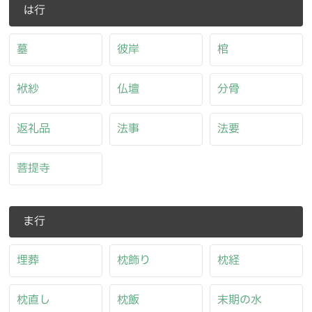
は行
墓
彼岸
棺
袱紗
仏壇
分骨
返礼品
法事
法要
菩提寺
ま行
埋葬
枕飾り
枕経
枕直し
枕飯
末期の水