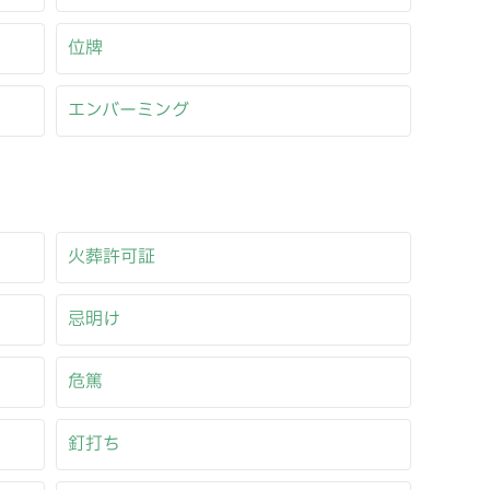
位牌
エンバーミング
火葬許可証
忌明け
危篤
釘打ち