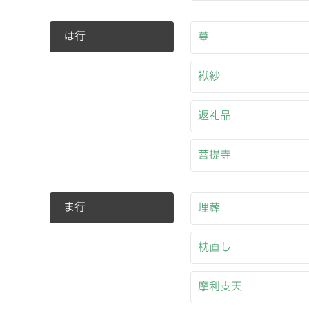
は行
墓
袱紗
返礼品
菩提寺
ま行
埋葬
枕直し
摩利支天