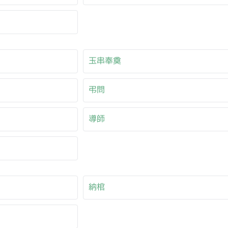
玉串奉奠
弔問
導師
納棺