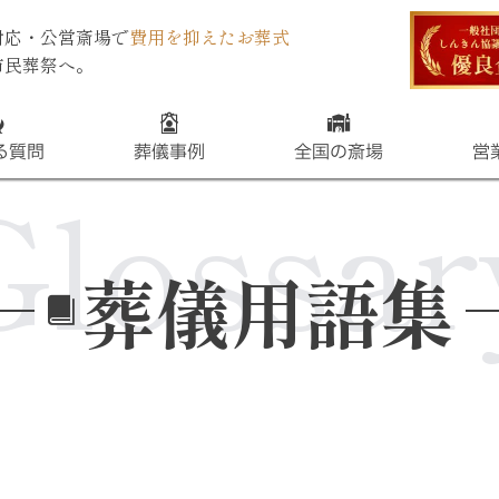
対応・公営斎場で
費用を抑えたお葬式
市民葬祭へ。
る質問
葬儀事例
全国の斎場
営
Glossar
葬儀用語集