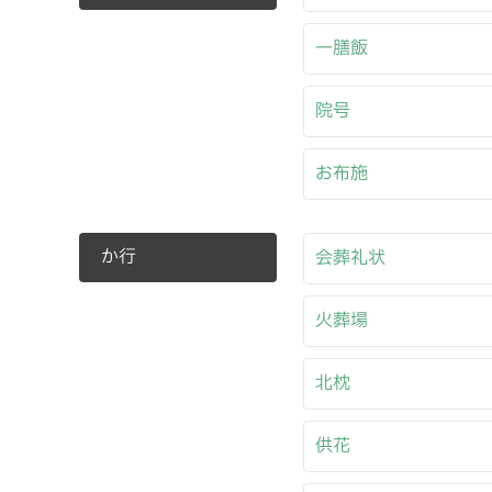
一膳飯
院号
お布施
か行
会葬礼状
火葬場
北枕
供花