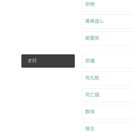
供物
香典返し
御霊前
さ行
祭壇
死化粧
死亡届
数珠
施主