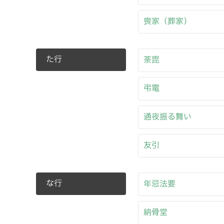
喪家（葬家）
た行
荼毘
弔電
通夜振る舞い
友引
な行
年忌法要
納骨堂