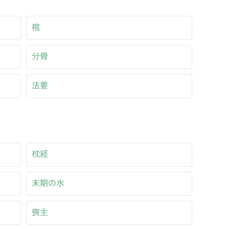
棺
分骨
法要
枕経
末期の水
喪主