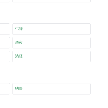
弔辞
通夜
読経
納骨