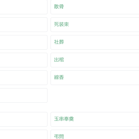
散骨
死装束
社葬
出棺
線香
玉串奉奠
弔問