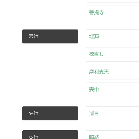
菩提寺
ま行
埋葬
枕直し
摩利支天
喪中
や行
遺言
ら行
臨終