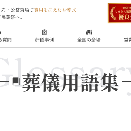
対応・公営斎場で
費用を抑えたお葬式
市民葬祭へ。
る質問
葬儀事例
全国の斎場
営
Glossar
葬儀用語集