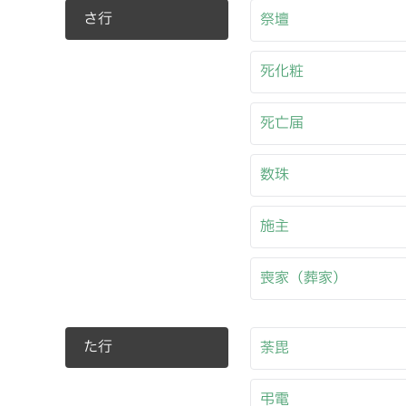
さ行
祭壇
死化粧
死亡届
数珠
施主
喪家（葬家）
た行
荼毘
弔電