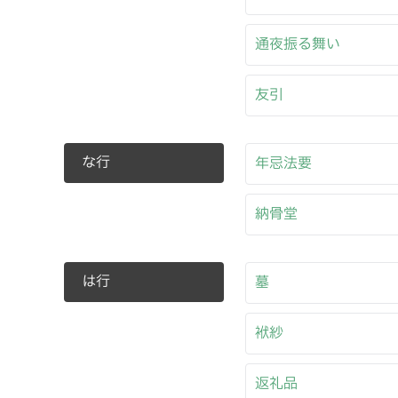
通夜振る舞い
友引
な行
年忌法要
納骨堂
は行
墓
袱紗
返礼品