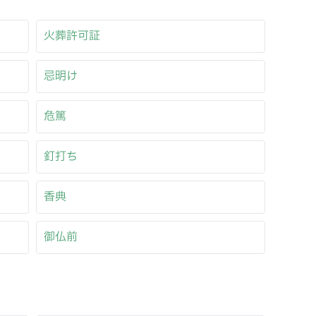
火葬許可証
忌明け
危篤
釘打ち
香典
御仏前