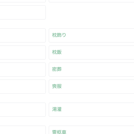
枕飾り
枕飯
密葬
喪服
湯灌
霊柩車