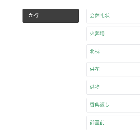
か行
会葬礼状
火葬場
北枕
供花
供物
香典返し
御霊前