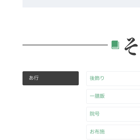
あ行
後飾り
一膳飯
院号
お布施