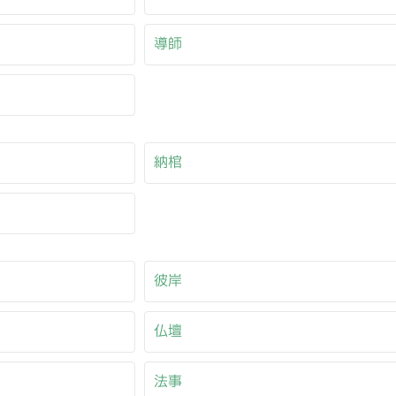
導師
納棺
彼岸
仏壇
法事