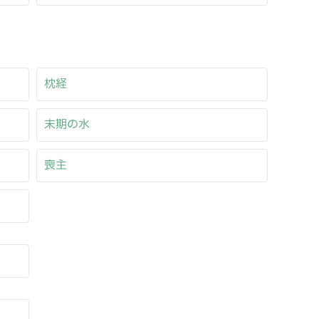
枕経
末期の水
喪主